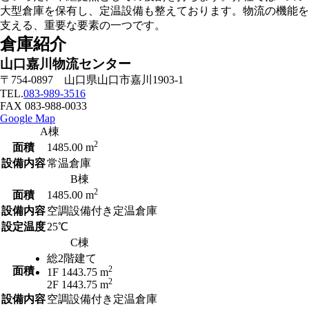
大型倉庫を保有し、定温設備も整えております。物流の機能を
支える、重要な要素の一つです。
倉庫紹介
山口嘉川物流センター
〒754-0897 山口県山口市嘉川1903-1
TEL.
083-989-3516
FAX 083-988-0033
Google Map
A棟
2
面積
1485.00 m
設備内容
常温倉庫
B棟
2
面積
1485.00 m
設備内容
空調設備付き定温倉庫
設定温度
25℃
C棟
総2階建て
2
面積
1F 1443.75 m
2
2F 1443.75 m
設備内容
空調設備付き定温倉庫